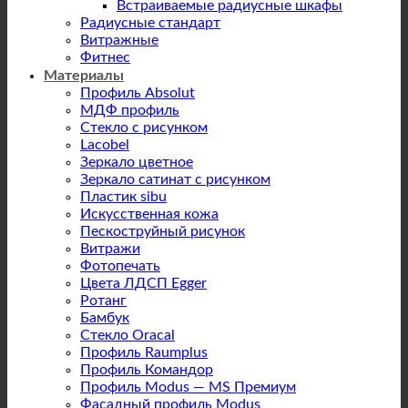
Встраиваемые радиусные шкафы
Радиусные стандарт
Витражные
Фитнес
Материалы
Профиль Absolut
МДФ профиль
Стекло с рисунком
Lacobel
Зеркало цветное
Зеркало сатинат с рисунком
Пластик sibu
Искусственная кожа
Пескоструйный рисунок
Витражи
Фотопечать
Цвета ЛДСП Egger
Ротанг
Бамбук
Стекло Oracal
Профиль Raumplus
Профиль Командор
Профиль Modus — MS Премиум
Фасадный профиль Modus