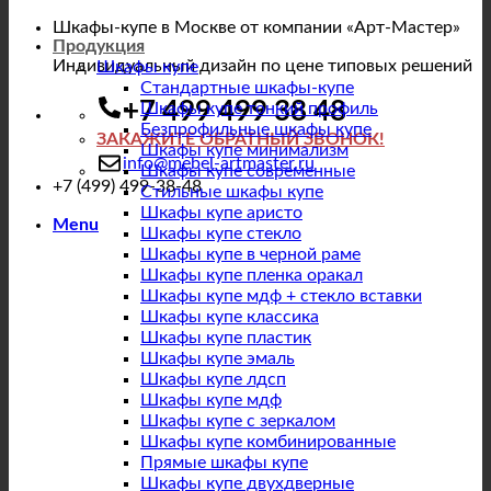
Шкафы-купе в Москве от компании «Арт-Мастер»
Продукция
Индивидуальный дизайн по цене типовых решений
Шкафы купе
Стандартные шкафы-купе
+7 499 499 38 48
Шкафы купе тонкий профиль
Безпрофильные шкафы купе
ЗАКАЖИТЕ ОБРАТНЫЙ ЗВОНОК!
Шкафы купе минимализм
info@mebel-artmaster.ru
Шкафы купе современные
+7 (499) 499-38-48
Стильные шкафы купе
Шкафы купе аристо
Menu
Шкафы купе стекло
Шкафы купе в черной раме
Шкафы купе пленка оракал
Шкафы купе мдф + стекло вставки
Шкафы купе классика
Шкафы купе пластик
Шкафы купе эмаль
Шкафы купе лдсп
Шкафы купе мдф
Шкафы купе с зеркалом
Шкафы купе комбинированные
Прямые шкафы купе
Шкафы купе двухдверные