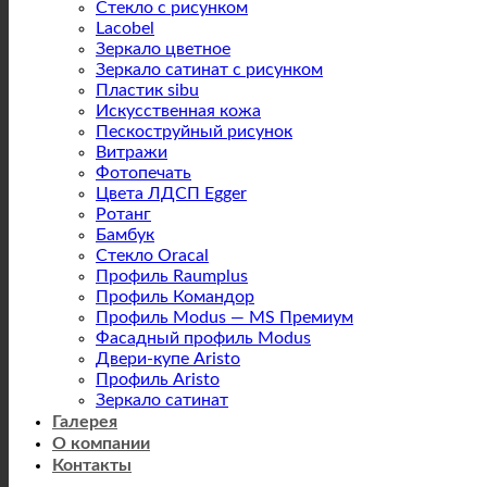
Стекло с рисунком
Lacobel
Зеркало цветное
Зеркало сатинат с рисунком
Пластик sibu
Искусственная кожа
Пескоструйный рисунок
Витражи
Фотопечать
Цвета ЛДСП Egger
Ротанг
Бамбук
Стекло Oracal
Профиль Raumplus
Профиль Командор
Профиль Modus — MS Премиум
Фасадный профиль Modus
Двери-купе Aristo
Профиль Aristo
Зеркало сатинат
Галерея
О компании
Контакты