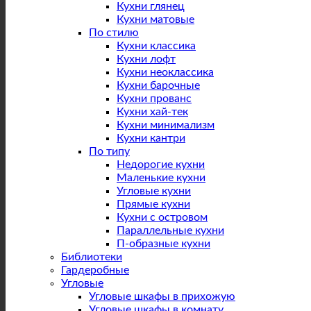
Кухни глянец
Кухни матовые
По стилю
Кухни классика
Кухни лофт
Кухни неоклассика
Кухни барочные
Кухни прованс
Кухни хай-тек
Кухни минимализм
Кухни кантри
По типу
Недорогие кухни
Маленькие кухни
Угловые кухни
Прямые кухни
Кухни с островом
Параллельные кухни
П-образные кухни
Библиотеки
Гардеробные
Угловые
Угловые шкафы в прихожую
Угловые шкафы в комнату