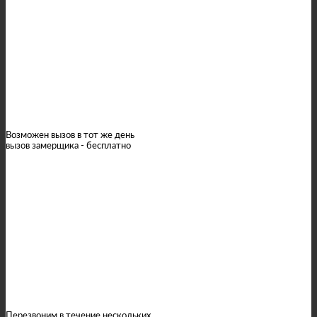
Вызвать замерщика
Возможен вызов в тот же день
вызов замерщика - бесплатно
Мы вам перезвоним
Перезвоним в течение нескольких