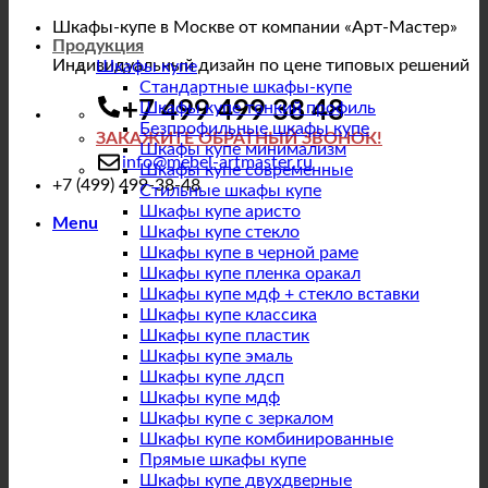
Шкафы-купе в Москве от компании «Арт-Мастер»
Продукция
Индивидуальный дизайн по цене типовых решений
Шкафы купе
Стандартные шкафы-купе
+7 499 499 38 48
Шкафы купе тонкий профиль
Безпрофильные шкафы купе
ЗАКАЖИТЕ ОБРАТНЫЙ ЗВОНОК!
Шкафы купе минимализм
info@mebel-artmaster.ru
Шкафы купе современные
+7 (499) 499-38-48
Стильные шкафы купе
Шкафы купе аристо
Menu
Шкафы купе стекло
Шкафы купе в черной раме
Шкафы купе пленка оракал
Шкафы купе мдф + стекло вставки
Шкафы купе классика
Шкафы купе пластик
Шкафы купе эмаль
Шкафы купе лдсп
Шкафы купе мдф
Шкафы купе с зеркалом
Шкафы купе комбинированные
Прямые шкафы купе
Шкафы купе двухдверные