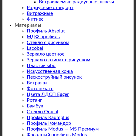
Встраиваемые радиусные шкафы
Радиусные стандарт
Витражные
Фитнес
Материалы
Профиль Absolut
МДФ профиль
Стекло с рисунком
Lacobel
Зеркало цветное
Зеркало сатинат с рисунком
Пластик sibu
Искусственная кожа
Пескоструйный рисунок
Витражи
Фотопечать
Цвета ЛДСП Egger
Ротанг
Бамбук
Стекло Oracal
Профиль Raumplus
Профиль Командор
Профиль Modus — MS Премиум
Фасадный профиль Modus