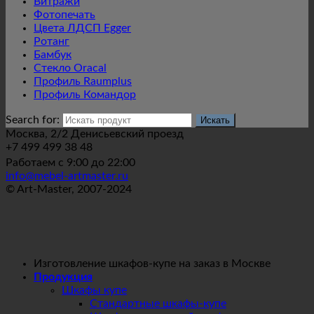
Витражи
Фотопечать
Цвета ЛДСП Egger
Ротанг
Бамбук
Стекло Oracal
Профиль Raumplus
Профиль Командор
Search for:
Москва, 2/2 Денисьевский проезд
+7 499 499 38 48
Работаем с 9:00 до 22:00
info@mebel-artmaster.ru
© Art-Master, 2007-2024
Изготовление шкафов-купе на заказ в Москве
Продукция
Шкафы купе
Стандартные шкафы-купе