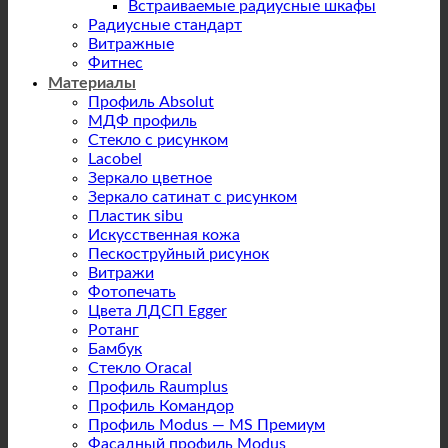
Встраиваемые радиусные шкафы
Радиусные стандарт
Витражные
Фитнес
Материалы
Профиль Absolut
МДФ профиль
Стекло с рисунком
Lacobel
Зеркало цветное
Зеркало сатинат с рисунком
Пластик sibu
Искусственная кожа
Пескоструйный рисунок
Витражи
Фотопечать
Цвета ЛДСП Egger
Ротанг
Бамбук
Стекло Oracal
Профиль Raumplus
Профиль Командор
Профиль Modus — MS Премиум
Фасадный профиль Modus