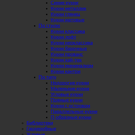
Синие кухни
Кухни металлик
Кухни глянец
Кухни матовые
По стилю
Кухни классика
Кухни лофт
Кухни неоклассика
Кухни барочные
Кухни прованс
Кухни хай-тек
Кухни минимализм
Кухни кантри
По типу
Недорогие кухни
Маленькие кухни
Угловые кухни
Прямые кухни
Кухни с островом
Параллельные кухни
П-образные кухни
Библиотеки
Гардеробные
Угловые