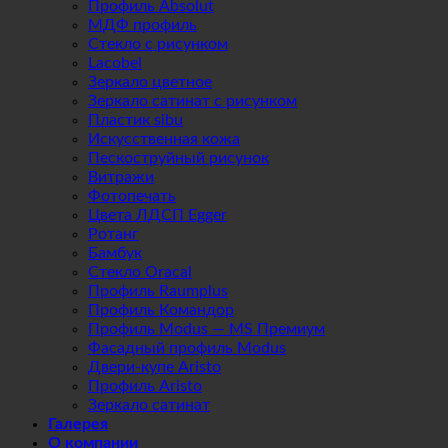
Профиль Absolut
МДФ профиль
Стекло с рисунком
Lacobel
Зеркало цветное
Зеркало сатинат с рисунком
Пластик sibu
Искусственная кожа
Пескоструйный рисунок
Витражи
Фотопечать
Цвета ЛДСП Egger
Ротанг
Бамбук
Стекло Oracal
Профиль Raumplus
Профиль Командор
Профиль Modus — MS Премиум
Фасадный профиль Modus
Двери-купе Aristo
Профиль Aristo
Зеркало сатинат
Галерея
О компании