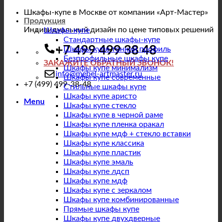
Шкафы-купе в Москве от компании «Арт-Мастер»
Продукция
Индивидуальный дизайн по цене типовых решений
Шкафы купе
Стандартные шкафы-купе
+7 499 499 38 48
Шкафы купе тонкий профиль
Безпрофильные шкафы купе
ЗАКАЖИТЕ ОБРАТНЫЙ ЗВОНОК!
Шкафы купе минимализм
info@mebel-artmaster.ru
Шкафы купе современные
+7 (499) 499-38-48
Стильные шкафы купе
Шкафы купе аристо
Menu
Шкафы купе стекло
Шкафы купе в черной раме
Шкафы купе пленка оракал
Шкафы купе мдф + стекло вставки
Шкафы купе классика
Шкафы купе пластик
Шкафы купе эмаль
Шкафы купе лдсп
Шкафы купе мдф
Шкафы купе с зеркалом
Шкафы купе комбинированные
Прямые шкафы купе
Шкафы купе двухдверные