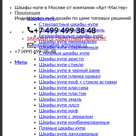
Шкафы-купе в Москве от компании «Арт-Мастер»
Продукция
Индивидуальный дизайн по цене типовых решений
Шкафы купе
Стандартные шкафы-купе
+7 499 499 38 48
Шкафы купе тонкий профиль
Безпрофильные шкафы купе
ЗАКАЖИТЕ ОБРАТНЫЙ ЗВОНОК!
Шкафы купе минимализм
info@mebel-artmaster.ru
Шкафы купе современные
+7 (499) 499-38-48
Стильные шкафы купе
Шкафы купе аристо
Menu
Шкафы купе стекло
Шкафы купе в черной раме
Шкафы купе пленка оракал
Шкафы купе мдф + стекло вставки
Шкафы купе классика
Шкафы купе пластик
Шкафы купе эмаль
Шкафы купе лдсп
Шкафы купе мдф
Шкафы купе с зеркалом
Шкафы купе комбинированные
Прямые шкафы купе
Шкафы купе двухдверные