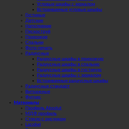
Угловые шкафы с зеркалом
Встраиваемые угловые шкафы
Гостиные
Детские
Наполнение
Пескоструй
Прихожие
Спальни
Фото-печать
Радиусные
Радиусные шкафы в прихожую
Радиусные шкафы в спальню
Радиусные шкафы в гостиную
Радиусные шкафы с зеркалом
Встраиваемые радиусные шкафы
Радиусные стандарт
Витражные
Фитнес
Материалы
Профиль Absolut
МДФ профиль
Стекло с рисунком
Lacobel