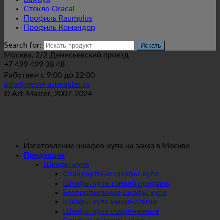
Стекло Oracal
Профиль Raumplus
Профиль Командор
Search for:
Москва, 2/2 Денисьевский проезд
+7 499 499 38 48
Работаем с 9:00 до 22:00
info@mebel-artmaster.ru
© Art-Master, 2007-2024
Изготовление шкафов-купе на заказ в Москве
Продукция
Шкафы купе
Стандартные шкафы-купе
Шкафы купе тонкий профиль
Безпрофильные шкафы купе
Шкафы купе минимализм
Шкафы купе современные