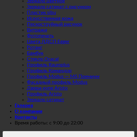
Зеркало цветное
Зеркало сатинат с рисунком
Пластик sibu
Искусственная кожа
Пескоструйный рисунок
Витражи
Фотопечать
Цвета ЛДСП Egger
Ротанг
Бамбук
Стекло Oracal
Профиль Raumplus
Профиль Командор
Профиль Modus — MS Премиум
Фасадный профиль Modus
Двери-купе Aristo
Профиль Aristo
Зеркало сатинат
Галерея
О компании
Контакты
Время работы: с 9:00 до 22:00