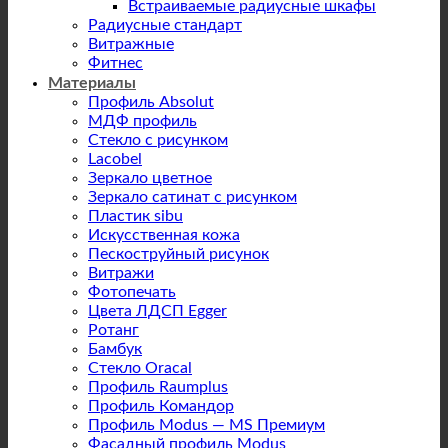
Встраиваемые радиусные шкафы
Радиусные стандарт
Витражные
Фитнес
Материалы
Профиль Absolut
МДФ профиль
Стекло с рисунком
Lacobel
Зеркало цветное
Зеркало сатинат с рисунком
Пластик sibu
Искусственная кожа
Пескоструйный рисунок
Витражи
Фотопечать
Цвета ЛДСП Egger
Ротанг
Бамбук
Стекло Oracal
Профиль Raumplus
Профиль Командор
Профиль Modus — MS Премиум
Фасадный профиль Modus