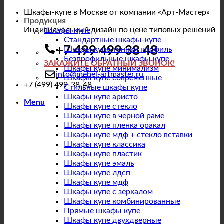
Шкафы-купе в Москве от компании «Арт-Мастер»
Продукция
Индивидуальный дизайн по цене типовых решений
Шкафы купе
Стандартные шкафы-купе
+7 499 499 38 48
Шкафы купе тонкий профиль
Безпрофильные шкафы купе
ЗАКАЖИТЕ ОБРАТНЫЙ ЗВОНОК!
Шкафы купе минимализм
info@mebel-artmaster.ru
Шкафы купе современные
+7 (499) 499-38-48
Стильные шкафы купе
Шкафы купе аристо
Menu
Шкафы купе стекло
Шкафы купе в черной раме
Шкафы купе пленка оракал
Шкафы купе мдф + стекло вставки
Шкафы купе классика
Шкафы купе пластик
Шкафы купе эмаль
Шкафы купе лдсп
Шкафы купе мдф
Шкафы купе с зеркалом
Шкафы купе комбинированные
Прямые шкафы купе
Шкафы купе двухдверные