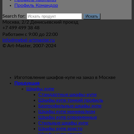
Профиль Командор
Search for:
Москва, 2/2 Денисьевский проезд
+7 499 499 38 48
Работаем с 9:00 до 22:00
info@mebel-artmaster.ru
© Art-Master, 2007-2024
Изготовление шкафов-купе на заказ в Москве
Продукция
Шкафы купе
Стандартные шкафы-купе
Шкафы купе тонкий профиль
Безпрофильные шкафы купе
Шкафы купе минимализм
Шкафы купе современные
Стильные шкафы купе
Шкафы купе аристо