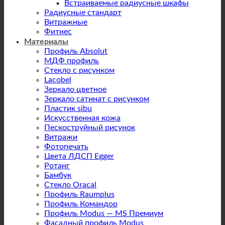
Встраиваемые радиусные шкафы
Радиусные стандарт
Витражные
Фитнес
Материалы
Профиль Absolut
МДФ профиль
Стекло с рисунком
Lacobel
Зеркало цветное
Зеркало сатинат с рисунком
Пластик sibu
Искусственная кожа
Пескоструйный рисунок
Витражи
Фотопечать
Цвета ЛДСП Egger
Ротанг
Бамбук
Стекло Oracal
Профиль Raumplus
Профиль Командор
Профиль Modus — MS Премиум
Фасадный профиль Modus