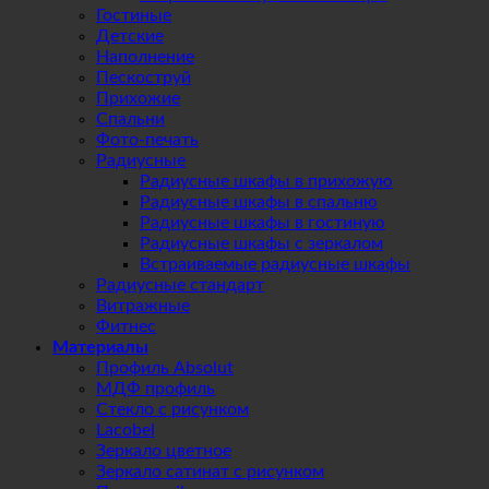
Гостиные
Детские
Наполнение
Пескоструй
Прихожие
Спальни
Фото-печать
Радиусные
Радиусные шкафы в прихожую
Радиусные шкафы в спальню
Радиусные шкафы в гостиную
Радиусные шкафы с зеркалом
Встраиваемые радиусные шкафы
Радиусные стандарт
Витражные
Фитнес
Материалы
Профиль Absolut
МДФ профиль
Стекло с рисунком
Lacobel
Зеркало цветное
Зеркало сатинат с рисунком