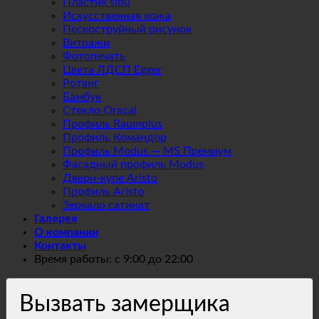
Пластик sibu
Искусственная кожа
Пескоструйный рисунок
Витражи
Фотопечать
Цвета ЛДСП Egger
Ротанг
Бамбук
Стекло Oracal
Профиль Raumplus
Профиль Командор
Профиль Modus — MS Премиум
Фасадный профиль Modus
Двери-купе Aristo
Профиль Aristo
Зеркало сатинат
Галерея
О компании
Контакты
Время работы: с 9:00 до 22:00
Вызвать замерщика