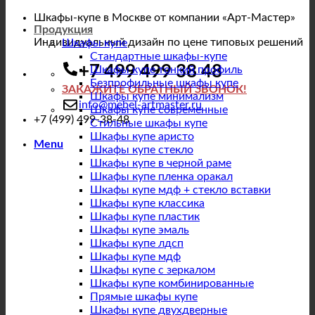
Шкафы-купе в Москве от компании «Арт-Мастер»
Продукция
Индивидуальный дизайн по цене типовых решений
Шкафы купе
Стандартные шкафы-купе
+7 499 499 38 48
Шкафы купе тонкий профиль
Безпрофильные шкафы купе
ЗАКАЖИТЕ ОБРАТНЫЙ ЗВОНОК!
Шкафы купе минимализм
info@mebel-artmaster.ru
Шкафы купе современные
+7 (499) 499-38-48
Стильные шкафы купе
Шкафы купе аристо
Menu
Шкафы купе стекло
Шкафы купе в черной раме
Шкафы купе пленка оракал
Шкафы купе мдф + стекло вставки
Шкафы купе классика
Шкафы купе пластик
Шкафы купе эмаль
Шкафы купе лдсп
Шкафы купе мдф
Шкафы купе с зеркалом
Шкафы купе комбинированные
Прямые шкафы купе
Шкафы купе двухдверные